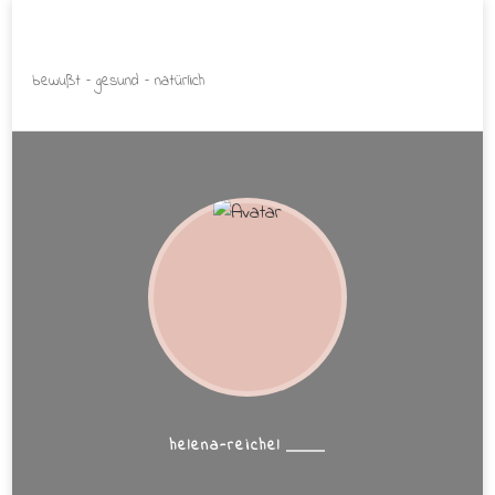
Helena Reichel
bewußt – gesund – natürlich
helena-reichel